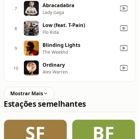
Abracadabra
7
Lady Gaga
Low (feat. T-Pain)
8
Flo Rida
Blinding Lights
9
The Weeknd
Ordinary
10
Alex Warren
Mostrar Mais
Estações semelhantes
SF
BF