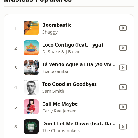
Boombastic
1
Shaggy
Loco Contigo (feat. Tyga)
2
DJ Snake & J Balvin
Tá Vendo Aquela Lua (Ao Vivo)
3
Exaltasamba
Too Good at Goodbyes
4
Sam Smith
Call Me Maybe
5
Carly Rae Jepsen
Don't Let Me Down (feat. Daya) [Ricky Remedy Remix]
6
The Chainsmokers