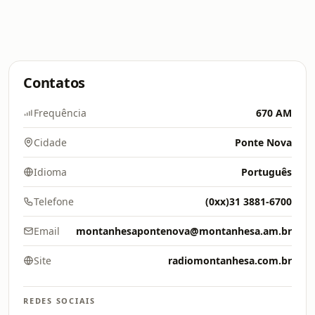
Contatos
Frequência
670 AM
Cidade
Ponte Nova
Idioma
Português
Telefone
(0xx)31 3881-6700
Email
montanhesapontenova@montanhesa.am.br
Site
radiomontanhesa.com.br
REDES SOCIAIS