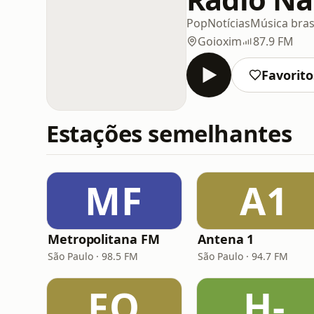
Pop
Notícias
Música bras
Goioxim
87.9 FM
Favorito
Estações semelhantes
MF
A1
Metropolitana FM
Antena 1
São Paulo · 98.5 FM
São Paulo · 94.7 FM
FO
H-