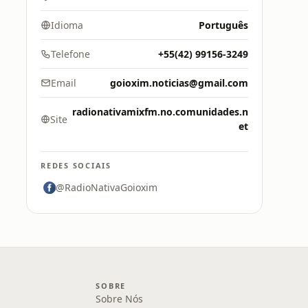
Idioma
Português
Telefone
+55(42) 99156-3249
Email
goioxim.noticias@gmail.com
radionativamixfm.no.comunidades.n
Site
et
REDES SOCIAIS
@RadioNativaGoioxim
SOBRE
Sobre Nós