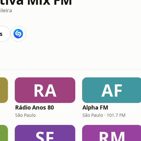
ileira
s
RA
AF
Rádio Anos 80
Alpha FM
São Paulo
São Paulo · 101.7 FM
SF
RM