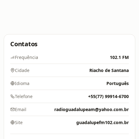
Contatos
Frequência
102.1 FM
Cidade
Riacho de Santana
Idioma
Português
Telefone
+55(77) 99914-6700
Email
radioguadalupeam@yahoo.com.br
Site
guadalupefm102.com.br