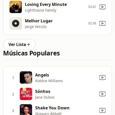
Loving Every Minute
02:41
Lighthouse Family
Melhor Lugar
02:36
Jorge Vercilo
Ver Lista
Músicas Populares
Angels
1
Robbie Williams
Sónhos
2
Jane Duboc
Shake You Down
3
Gregory Abbott