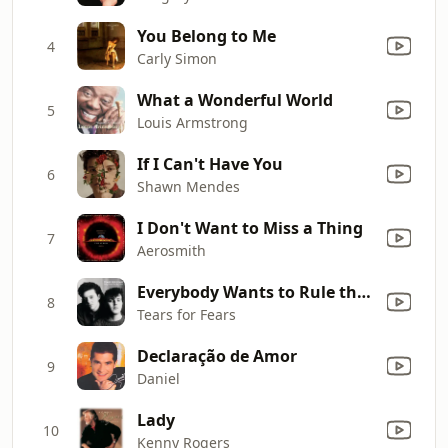
You Belong to Me
4
Carly Simon
What a Wonderful World
5
Louis Armstrong
If I Can't Have You
6
Shawn Mendes
I Don't Want to Miss a Thing
7
Aerosmith
Everybody Wants to Rule the World
8
Tears for Fears
Declaração de Amor
9
Daniel
Lady
10
Kenny Rogers