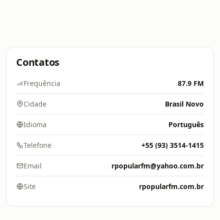
Contatos
Frequência
87.9 FM
Cidade
Brasil Novo
Idioma
Português
Telefone
+55 (93) 3514-1415
Email
rpopularfm@yahoo.com.br
Site
rpopularfm.com.br