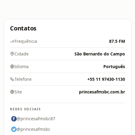
Contatos
Frequência
87.5 FM
Cidade
São Bernardo do Campo
Idioma
Português
Telefone
+55 11 97430-1130
Site
princesafmsbc.com.br
REDES SOCIAIS
@princesafmsbc87
@princesafmsbc