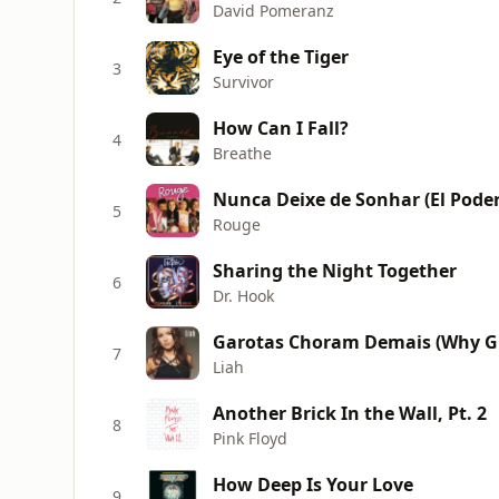
David Pomeranz
Eye of the Tiger
3
Survivor
How Can I Fall?
4
Breathe
Nunca Deixe de Sonhar (El Poder 
5
Rouge
Sharing the Night Together
6
Dr. Hook
Garotas Choram Demais (Why Gir
7
Liah
Another Brick In the Wall, Pt. 2
8
Pink Floyd
How Deep Is Your Love
9