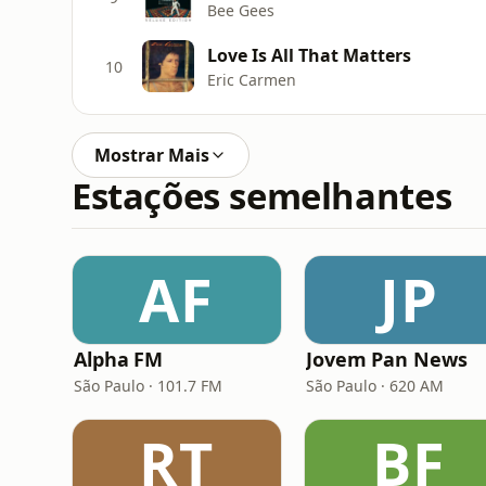
Bee Gees
Love Is All That Matters
10
Eric Carmen
Mostrar Mais
Estações semelhantes
AF
JP
Alpha FM
Jovem Pan News
São Paulo · 101.7 FM
São Paulo · 620 AM
RT
BF