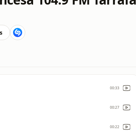
s
00:33
00:27
00:22