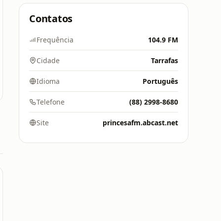
Contatos
Frequência
104.9 FM
Cidade
Tarrafas
Idioma
Português
Telefone
(88) 2998-8680
Site
princesafm.abcast.net