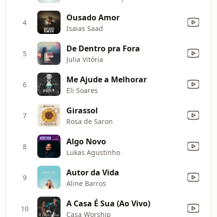
Ousado Amor
4
Isaias Saad
De Dentro pra Fora
5
Julia Vitória
Me Ajude a Melhorar
6
Eli Soares
Girassol
7
Rosa de Saron
Algo Novo
8
Lukas Agustinho
Autor da Vida
9
Aline Barros
A Casa É Sua (Ao Vivo)
10
Casa Worship