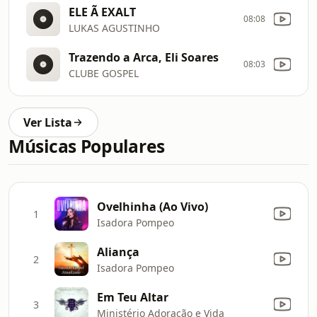
ELE Ã EXALT
08:08
LUKAS AGUSTINHO
Trazendo a Arca, Eli Soares
08:03
CLUBE GOSPEL
Ver Lista
Músicas Populares
Ovelhinha (Ao Vivo)
1
Isadora Pompeo
Aliança
2
Isadora Pompeo
Em Teu Altar
3
Ministério Adoração e Vida