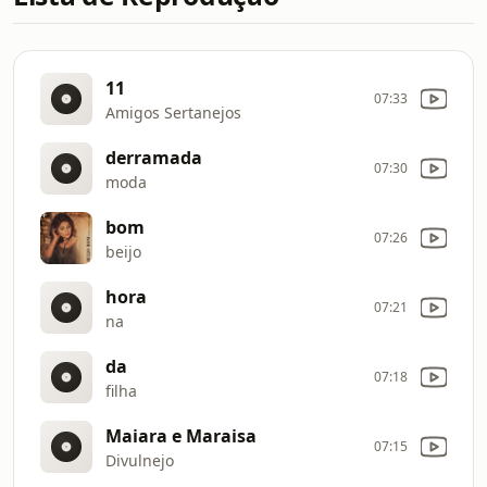
11
07:33
Amigos Sertanejos
derramada
07:30
moda
bom
07:26
beijo
hora
07:21
na
da
07:18
filha
Maiara e Maraisa
07:15
Divulnejo