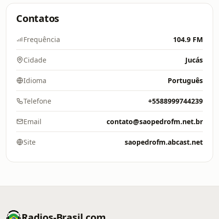
Contatos
Frequência
104.9 FM
Cidade
Jucás
Idioma
Português
Telefone
+5588999744239
Email
contato@saopedrofm.net.br
Site
saopedrofm.abcast.net
Radios-Brasil.com