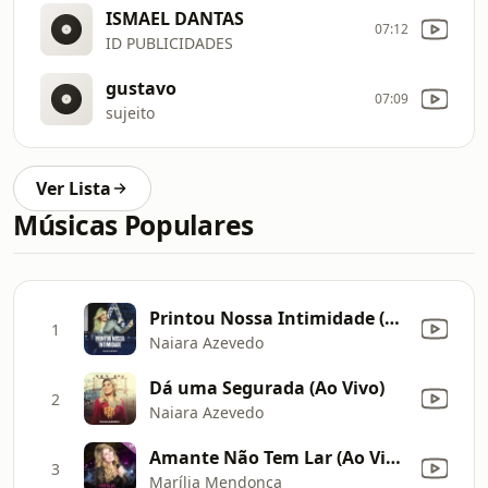
ISMAEL DANTAS
07:12
ID PUBLICIDADES
gustavo
07:09
sujeito
Ver Lista
Músicas Populares
Printou Nossa Intimidade (Ao Vivo)
1
Naiara Azevedo
Dá uma Segurada (Ao Vivo)
2
Naiara Azevedo
Amante Não Tem Lar (Ao Vivo)
3
Marília Mendonça