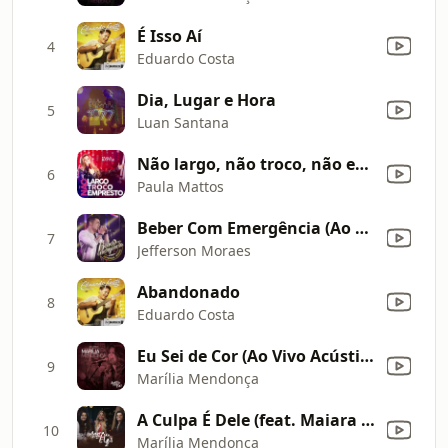
É Isso Aí
4
Eduardo Costa
Dia, Lugar e Hora
5
Luan Santana
Não largo, não troco, não empresto (Ao vivo)
6
Paula Mattos
Beber Com Emergência (Ao Vivo)
7
Jefferson Moraes
Abandonado
8
Eduardo Costa
Eu Sei de Cor (Ao Vivo Acústico)
9
Marília Mendonça
A Culpa É Dele (feat. Maiara & Maraisa) [Acústico]
10
Marília Mendonça