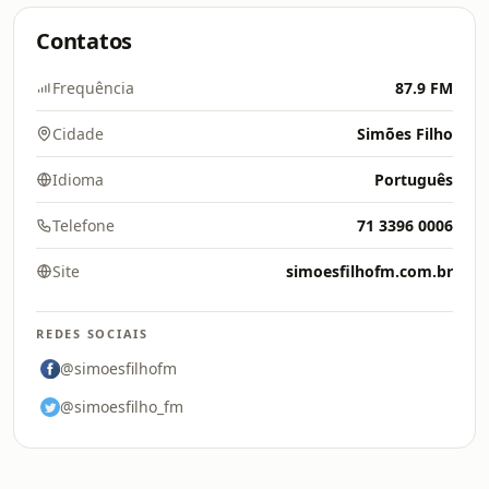
Contatos
Frequência
87.9 FM
Cidade
Simões Filho
Idioma
Português
Telefone
71 3396 0006
Site
simoesfilhofm.com.br
REDES SOCIAIS
@simoesfilhofm
@simoesfilho_fm