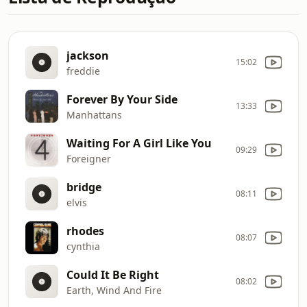
jackson
15:02
freddie
Forever By Your Side
13:33
Manhattans
Waiting For A Girl Like You
09:29
Foreigner
bridge
08:11
elvis
rhodes
08:07
cynthia
Could It Be Right
08:02
Earth, Wind And Fire