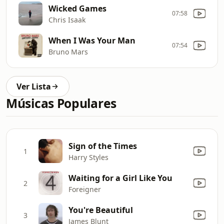
Wicked Games
07:58
Chris Isaak
When I Was Your Man
07:54
Bruno Mars
Ver Lista
Músicas Populares
Sign of the Times
1
Harry Styles
Waiting for a Girl Like You
2
Foreigner
You're Beautiful
3
James Blunt