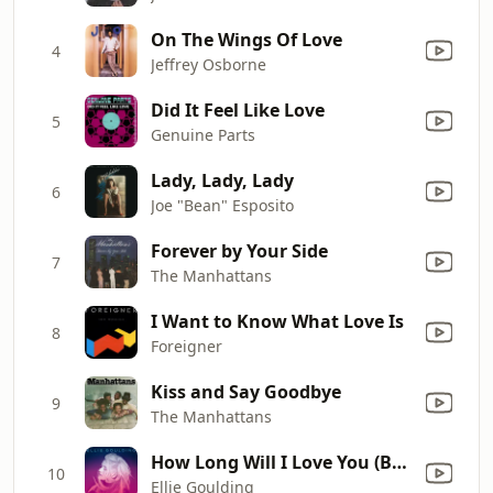
On The Wings Of Love
4
Jeffrey Osborne
Did It Feel Like Love
5
Genuine Parts
Lady, Lady, Lady
6
Joe "Bean" Esposito
Forever by Your Side
7
The Manhattans
I Want to Know What Love Is
8
Foreigner
Kiss and Say Goodbye
9
The Manhattans
How Long Will I Love You (Bonus Track)
10
Ellie Goulding