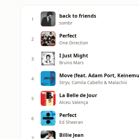
back to friends
1
sombr
Perfect
2
One Direction
I Just Might
3
Bruno Mars
Move (feat. Adam Port, Keinemu
4
Stryv, Camila Cabello & Malachiii
La Belle de Jour
5
Alceu Valença
Perfect
6
Ed Sheeran
Billie Jean
7