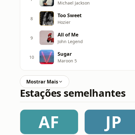
Michael Jackson
Too Sweet
8
Hozier
All of Me
9
John Legend
Sugar
10
Maroon 5
Mostrar Mais
Estações semelhantes
AF
JP