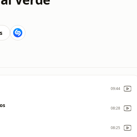
s
09:44
tos
08:28
08:25