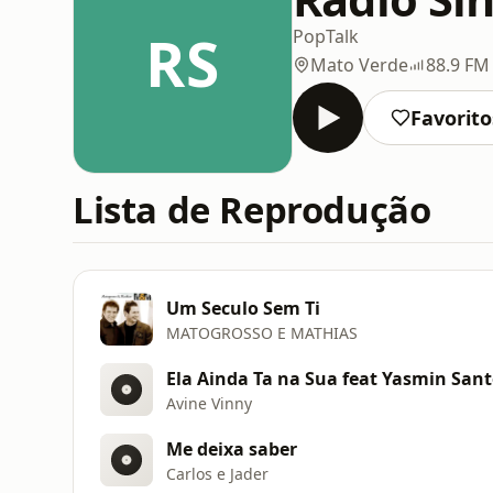
RS
Pop
Talk
Mato Verde
88.9 FM
Favorito
Lista de Reprodução
Um Seculo Sem Ti
MATOGROSSO E MATHIAS
Ela Ainda Ta na Sua feat Yasmin San
Avine Vinny
Me deixa saber
Carlos e Jader