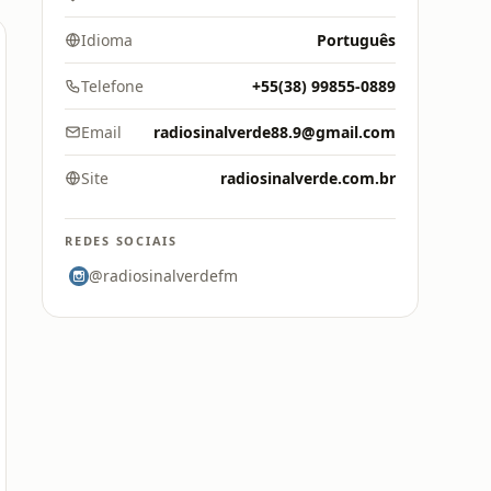
Idioma
Português
Telefone
+55(38) 99855-0889
Email
radiosinalverde88.9@gmail.com
Site
radiosinalverde.com.br
REDES SOCIAIS
@radiosinalverdefm