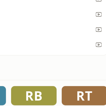
RB
RT