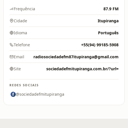
Frequência
87.9 FM
Cidade
Itupiranga
Idioma
Português
Telefone
+55(94) 99185-5908
Email
radiosociedadefm87itupiranga@gmail.com
Site
sociedadefmitupiranga.com.br/?url=
REDES SOCIAIS
@sociedadefmitupiranga