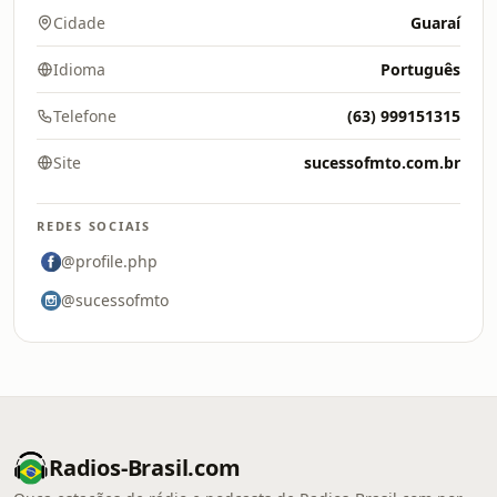
Cidade
Guaraí
Idioma
Português
Telefone
(63) 999151315
Site
sucessofmto.com.br
REDES SOCIAIS
@profile.php
@sucessofmto
Radios-Brasil.com