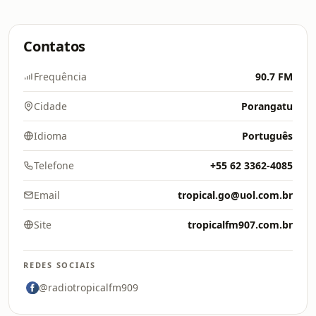
Contatos
Frequência
90.7 FM
Cidade
Porangatu
Idioma
Português
Telefone
+55 62 3362-4085
Email
tropical.go@uol.com.br
Site
tropicalfm907.com.br
REDES SOCIAIS
@radiotropicalfm909