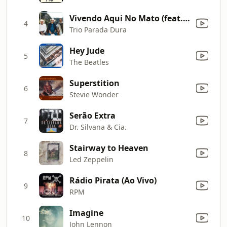
Vivendo Aqui No Mato (feat. Zé Neto & Cristiano) [Ao Vivo]
4
Trio Parada Dura
Hey Jude
5
The Beatles
Superstition
6
Stevie Wonder
Serão Extra
7
Dr. Silvana & Cia.
Stairway to Heaven
8
Led Zeppelin
Rádio Pirata (Ao Vivo)
9
RPM
Imagine
10
John Lennon