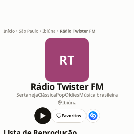
Início
São Paulo
Ibiúna
Rádio Twister FM
RT
Rádio Twister FM
Sertaneja
Clássica
Pop
Oldies
Música brasileira
Ibiúna
Favoritos
Lista de Reprodução