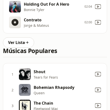
Holding Out For A Hero
02:04
Bonnie Tyler
Contrato
02:00
Jorge & Mateus
Ver Lista
Músicas Populares
Shout
1
Tears for Fears
Bohemian Rhapsody
2
Queen
The Chain
3
Fleetwood Mac