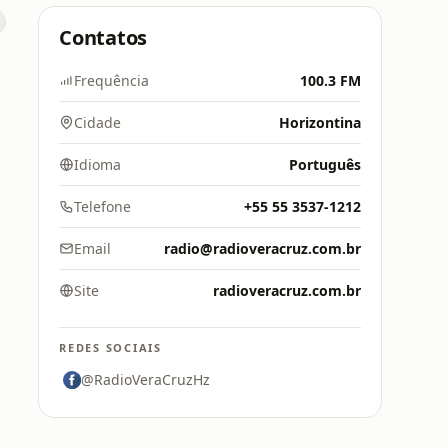
Contatos
Frequência
100.3 FM
Cidade
Horizontina
Idioma
Português
Telefone
+55 55 3537-1212
Email
radio@radioveracruz.com.br
Site
radioveracruz.com.br
REDES SOCIAIS
@RadioVeraCruzHz