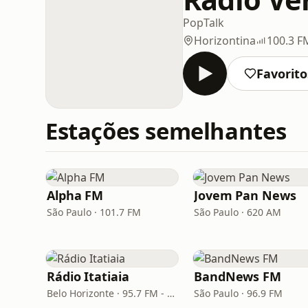
Pop
Talk
Horizontina
100.3 F
Favorito
Estações semelhantes
Alpha FM
Jovem Pan News
São Paulo · 101.7 FM
São Paulo · 620 AM
Rádio Itatiaia
BandNews FM
Belo Horizonte · 95.7 FM - 610 AM
São Paulo · 96.9 FM