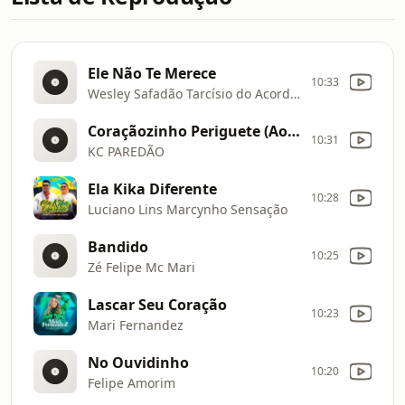
Ele Não Te Merece
10:33
Wesley Safadão Tarcísio do Acordeon
Coraçãozinho Periguete (Ao Vivo)
10:31
KC PAREDÃO
Ela Kika Diferente
10:28
Luciano Lins Marcynho Sensação
Bandido
10:25
Zé Felipe Mc Mari
Lascar Seu Coração
10:23
Mari Fernandez
No Ouvidinho
10:20
Felipe Amorim