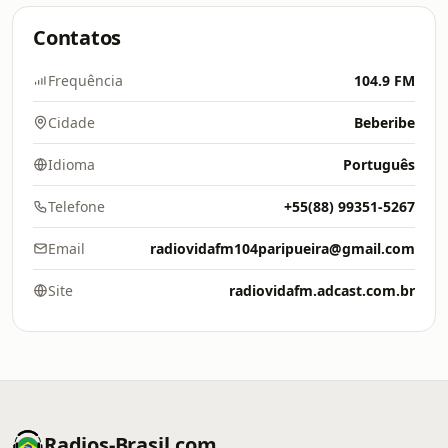
Contatos
Frequência
104.9 FM
Cidade
Beberibe
Idioma
Português
Telefone
+55(88) 99351-5267
Email
radiovidafm104paripueira@gmail.com
Site
radiovidafm.adcast.com.br
Radios-Brasil.com