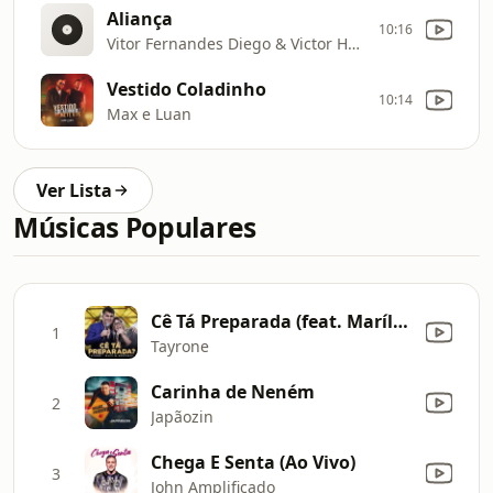
Aliança
10:16
Vitor Fernandes Diego & Victor Hugo
Vestido Coladinho
10:14
Max e Luan
Ver Lista
Músicas Populares
Cê Tá Preparada (feat. Marília Mendonça) [Ao Vivo]
1
Tayrone
Carinha de Neném
2
Japãozin
Chega E Senta (Ao Vivo)
3
John Amplificado