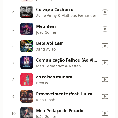
Coração Cachorro
4
Avine Vinny & Matheus Fernandes
Meu Bem
5
João Gomes
Bebi Até Cair
6
Xand Avião
Comunicação Falhou (Ao Vivo)
7
Mari Fernandez & Nattan
as coisas mudam
8
Brvnks
Provavelmente (feat. Luíza & Maurílio) [Ao Vivo]
9
Kleo Dibah
Meu Pedaço de Pecado
10
João Gomes