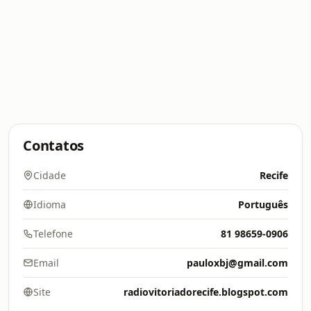
Contatos
Cidade
Recife
Idioma
Português
Telefone
81 98659-0906
Email
pauloxbj@gmail.com
Site
radiovitoriadorecife.blogspot.com