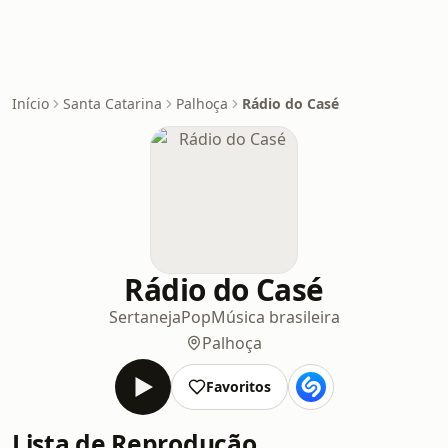
Início
Santa Catarina
Palhoça
Rádio do Casé
Rádio do Casé
Sertaneja
Pop
Música brasileira
Palhoça
Favoritos
Lista de Reprodução