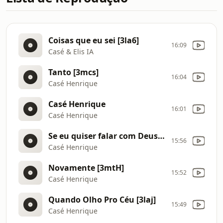
Coisas que eu sei [3la6]
16:09
Casé & Elis IA
Tanto [3mcs]
16:04
Casé Henrique
Casé Henrique
16:01
Casé Henrique
Se eu quiser falar com Deus [3nsZ]
15:56
Casé Henrique
Novamente [3mtH]
15:52
Casé Henrique
Quando Olho Pro Céu [3laj]
15:49
Casé Henrique