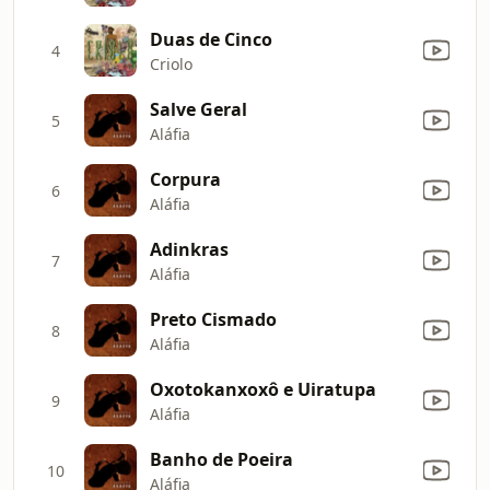
Duas de Cinco
4
Criolo
Salve Geral
5
Aláfia
Corpura
6
Aláfia
Adinkras
7
Aláfia
Preto Cismado
8
Aláfia
Oxotokanxoxô e Uiratupa
9
Aláfia
Banho de Poeira
10
Aláfia