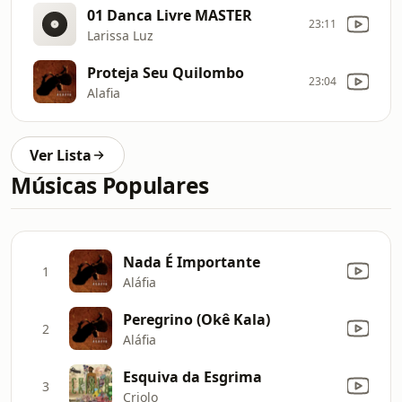
01 Danca Livre MASTER
23:11
Larissa Luz
Proteja Seu Quilombo
23:04
Alafia
Ver Lista
Músicas Populares
Nada É Importante
1
Aláfia
Peregrino (Okê Kala)
2
Aláfia
Esquiva da Esgrima
3
Criolo