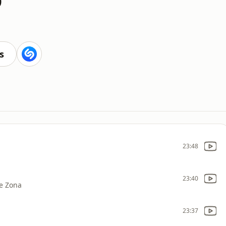
s
23:48
23:40
De Zona
23:37