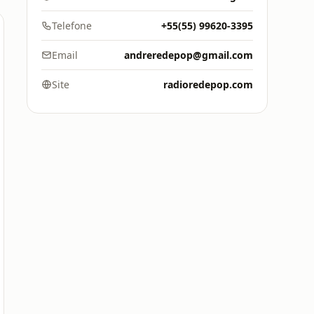
Telefone
+55(55) 99620-3395
Email
andreredepop@gmail.com
Site
radioredepop.com