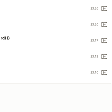
23:26
23:20
rdi B
23:17
23:13
23:10