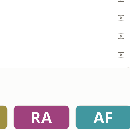
RA
AF