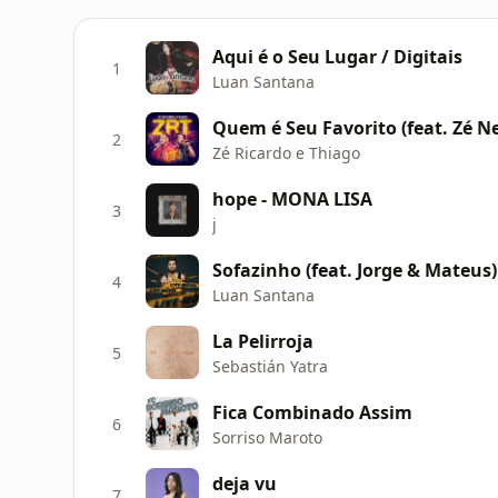
Aqui é o Seu Lugar / Digitais
1
Luan Santana
Quem é Seu Favorito (feat. Zé Ne
2
Zé Ricardo e Thiago
hope - MONA LISA
3
j
Sofazinho (feat. Jorge & Mateus)
4
Luan Santana
La Pelirroja
5
Sebastián Yatra
Fica Combinado Assim
6
Sorriso Maroto
deja vu
7