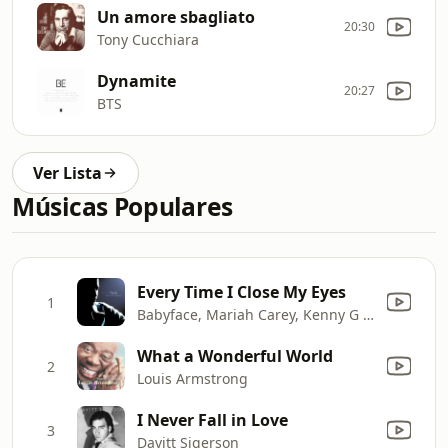
Un amore sbagliato
20:30
Tony Cucchiara
Dynamite
20:27
BTS
Ver Lista
Músicas Populares
Every Time I Close My Eyes
1
Babyface, Mariah Carey, Kenny G & Sheila E.
What a Wonderful World
2
Louis Armstrong
I Never Fall in Love
3
Davitt Sigerson