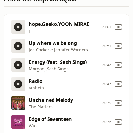
hope,Gaeko,YOON MIRAE
21:01
j
Up where we belong
20:51
Joe Cocker e Jennifer Warners
Energy (feat. Sash Sings)
20:48
MorganJ,Sash Sings
Radio
20:47
Vinheta
Unchained Melody
20:39
The Platters
Edge of Seventeen
20:36
Wuki