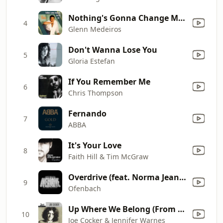
Nothing's Gonna Change My Love for You
4
Glenn Medeiros
Don't Wanna Lose You
5
Gloria Estefan
If You Remember Me
6
Chris Thompson
Fernando
7
ABBA
It's Your Love
8
Faith Hill & Tim McGraw
Overdrive (feat. Norma Jean Martine)
9
Ofenbach
Up Where We Belong (From "An Officer and a Gentleman")
10
Joe Cocker & Jennifer Warnes