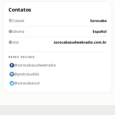
Contatos
Cidade
Sorocaba
Idioma
Español
Site
sorocabasudwebradio.com.br
REDES SOCIAIS
@sorocabasudwebradio
@pedrosudlds
@sorocabasud