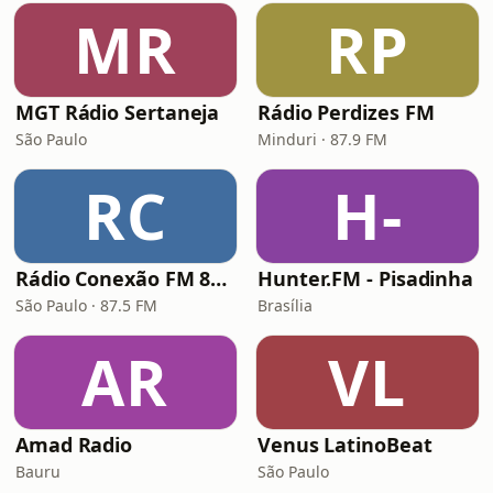
MR
RP
MGT Rádio Sertaneja
Rádio Perdizes FM
São Paulo
Minduri · 87.9 FM
RC
H-
Rádio Conexão FM 87.5 FM
Hunter.FM - Pisadinha
São Paulo · 87.5 FM
Brasília
AR
VL
Amad Radio
Venus LatinoBeat
Bauru
São Paulo