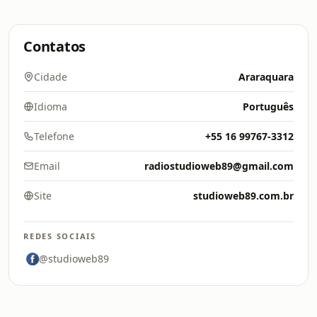
Contatos
Cidade
Araraquara
Idioma
Português
Telefone
+55 16 99767-3312
Email
radiostudioweb89@gmail.com
Site
studioweb89.com.br
REDES SOCIAIS
@studioweb89