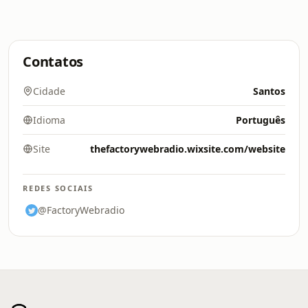
Contatos
Cidade
Santos
Idioma
Português
Site
thefactorywebradio.wixsite.com/website
REDES SOCIAIS
@FactoryWebradio