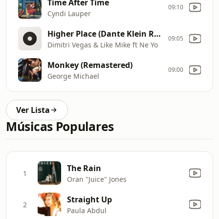
Time After Time
09:10
Cyndi Lauper
Higher Place (Dante Klein Remix)
09:05
Dimitri Vegas & Like Mike ft Ne Yo
Monkey (Remastered)
09:00
George Michael
Ver Lista
Músicas Populares
The Rain
1
Oran "Juice" Jones
Straight Up
2
Paula Abdul