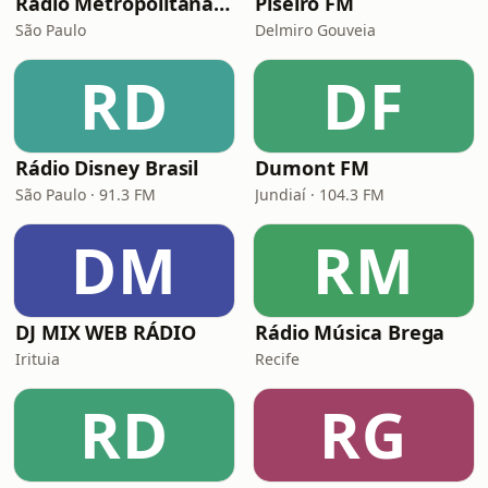
Rádio Metropolitana MPB
Piseiro FM
São Paulo
Delmiro Gouveia
RD
DF
Rádio Disney Brasil
Dumont FM
São Paulo · 91.3 FM
Jundiaí · 104.3 FM
DM
RM
DJ MIX WEB RÁDIO
Rádio Música Brega
Irituia
Recife
RD
RG