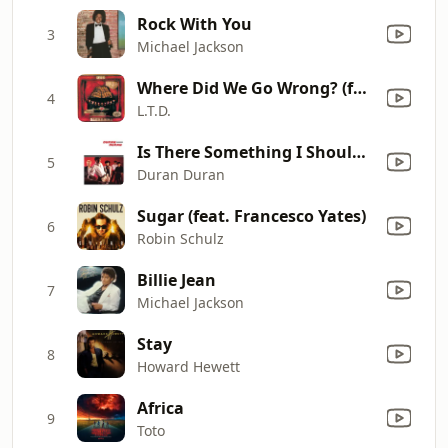
Rock With You
3
Michael Jackson
Where Did We Go Wrong? (feat. Jeffrey Osborne)
4
L.T.D.
Is There Something I Should Know?
5
Duran Duran
Sugar (feat. Francesco Yates)
6
Robin Schulz
Billie Jean
7
Michael Jackson
Stay
8
Howard Hewett
Africa
9
Toto