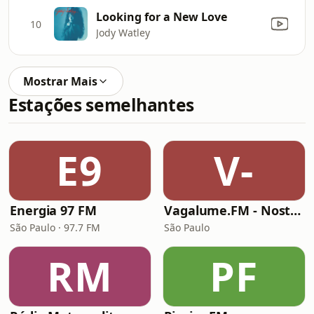
Looking for a New Love
10
Jody Watley
Mostrar Mais
Estações semelhantes
E9
V-
Energia 97 FM
Vagalume.FM - Nostalgia (anos 2000)
São Paulo · 97.7 FM
São Paulo
RM
PF