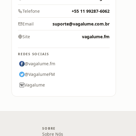
Telefone
+55 11 99287-6062
Email
suporte@vagalume.com.br
Site
vagalume.fm
REDES SOCIAIS
@vagalume.fm
@VagalumeFM
Vagalume
SOBRE
Sobre Nós