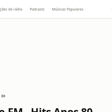
ções de rádio
Podcasts
Músicas Populares
 80
.FM - Hits Anos 80