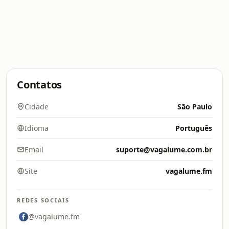
Contatos
Cidade
São Paulo
Idioma
Português
Email
suporte@vagalume.com.br
Site
vagalume.fm
REDES SOCIAIS
@vagalume.fm