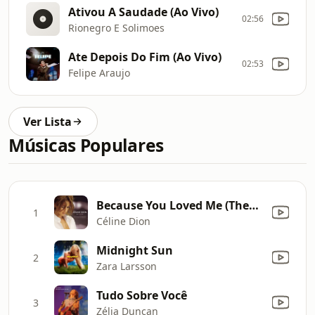
Ativou A Saudade (Ao Vivo)
02:56
Rionegro E Solimoes
Ate Depois Do Fim (Ao Vivo)
02:53
Felipe Araujo
Ver Lista
Músicas Populares
Because You Loved Me (Theme from "Up Close and Personal")
1
Céline Dion
Midnight Sun
2
Zara Larsson
Tudo Sobre Você
3
Zélia Duncan