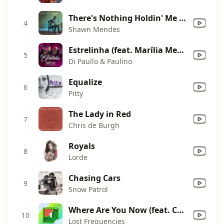
There's Nothing Holdin' Me Back
4
Shawn Mendes
Estrelinha (feat. Marília Mendonça) [Ao Vivo]
5
Di Paullo & Paulino
Equalize
6
Pitty
The Lady in Red
7
Chris de Burgh
Royals
8
Lorde
Chasing Cars
9
Snow Patrol
Where Are You Now (feat. Chesqua)
10
Lost Frequencies