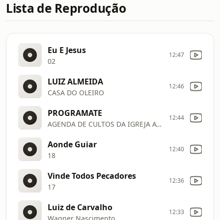
Lista de Reprodução
Eu E Jesus
12:47
02
LUIZ ALMEIDA
12:46
CASA DO OLEIRO
PROGRAMATE
12:44
AGENDA DE CULTOS DA IGREJA AVISOSO
Aonde Guiar
12:40
18
Vinde Todos Pecadores
12:36
17
Luiz de Carvalho
12:33
Wagner Nascimento