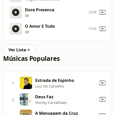
Doce Presenca
12:29
08
O Amor E Tudo
12:25
06
Ver Lista
Músicas Populares
Estrada de Espinho
1
Luiz De Carvalho
Deus Faz
2
Shirley Carvalhaes
A Mensagem da Cruz