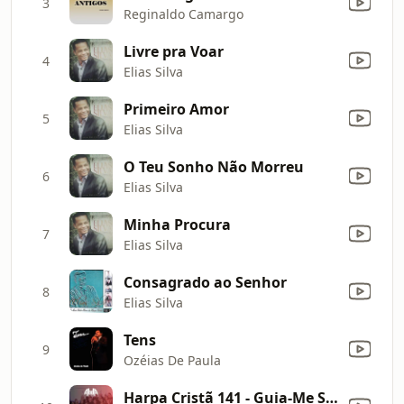
3
Reginaldo Camargo
Livre pra Voar
4
Elias Silva
Primeiro Amor
5
Elias Silva
O Teu Sonho Não Morreu
6
Elias Silva
Minha Procura
7
Elias Silva
Consagrado ao Senhor
8
Elias Silva
Tens
9
Ozéias De Paula
Harpa Cristã 141 - Guia-Me Sempre, Meu Senhor