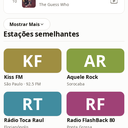
10
The Guess Who
Mostrar Mais
Estações semelhantes
KF
AR
Kiss FM
Aquele Rock
São Paulo · 92.5 FM
Sorocaba
RT
RF
Rádio Toca Raul
Radio FlashBack 80
Florianópolis
Ponta Grossa