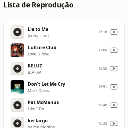
Lista de Reprodução
Lie to Me
17:16
Jonny Lang
Culture Club
17:09
Love is love
RELUZ
16:55
BIAFRA
Don't Let Me Cry
16:51
Mark Davis
Pat McManus
16:48
Like I Do
kei largo
16:33
bertie higgins