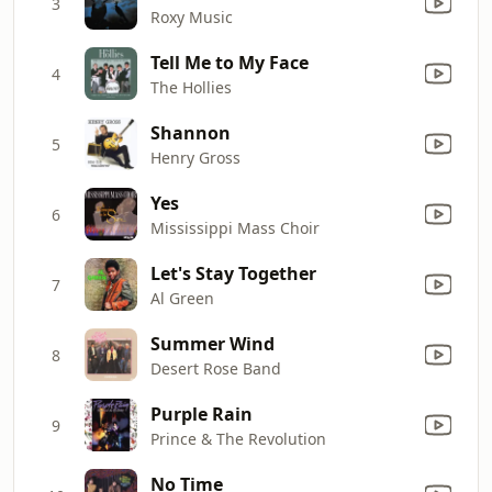
3
Roxy Music
Tell Me to My Face
4
The Hollies
Shannon
5
Henry Gross
Yes
6
Mississippi Mass Choir
Let's Stay Together
7
Al Green
Summer Wind
8
Desert Rose Band
Purple Rain
9
Prince & The Revolution
No Time