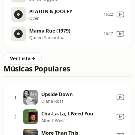
PLATON & JOOLEY
16:22
Over
Mama Rue (1979)
16:17
Queen Samantha
Ver Lista
Músicas Populares
Upside Down
1
Diana Ross
Cha-La-La, I Need You
2
Albert West
More Than This