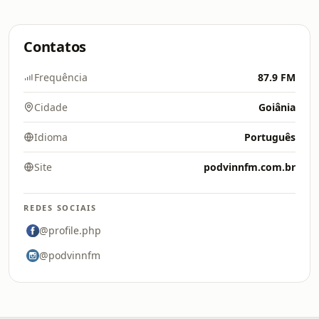
Contatos
Frequência
87.9 FM
Cidade
Goiânia
Idioma
Português
Site
podvinnfm.com.br
REDES SOCIAIS
@profile.php
@podvinnfm