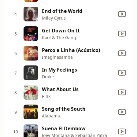
End of the World
4
Miley Cyrus
Get Down On It
5
Kool & The Gang
Perco a Linha (Acústico)
6
Imaginasamba
In My Feelings
7
Drake
What About Us
8
P!nk
Song of the South
9
Alabama
Suena El Dembow
10
Joey Montana & Sebastián Yatra