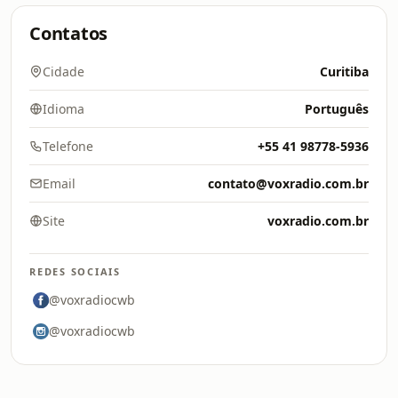
Contatos
Cidade
Curitiba
Idioma
Português
Telefone
+55 41 98778-5936
Email
contato@voxradio.com.br
Site
voxradio.com.br
REDES SOCIAIS
@voxradiocwb
@voxradiocwb