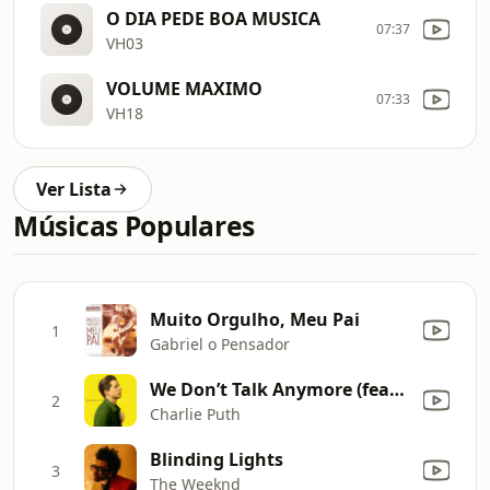
O DIA PEDE BOA MUSICA
07:37
VH03
VOLUME MAXIMO
07:33
VH18
Ver Lista
Músicas Populares
Muito Orgulho, Meu Pai
1
Gabriel o Pensador
We Don’t Talk Anymore (feat. Selena Gomez)
2
Charlie Puth
Blinding Lights
3
The Weeknd