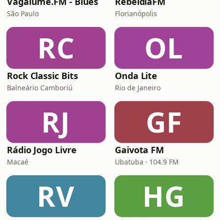
Vagalume.FM - Blues
RebeldiaFM
São Paulo
Florianópolis
RC
OL
Rock Classic Bits
Onda Lite
Balneário Camboriú
Rio de Janeiro
RJ
GF
Rádio Jogo Livre
Gaivota FM
Macaé
Ubatuba · 104.9 FM
RV
HG