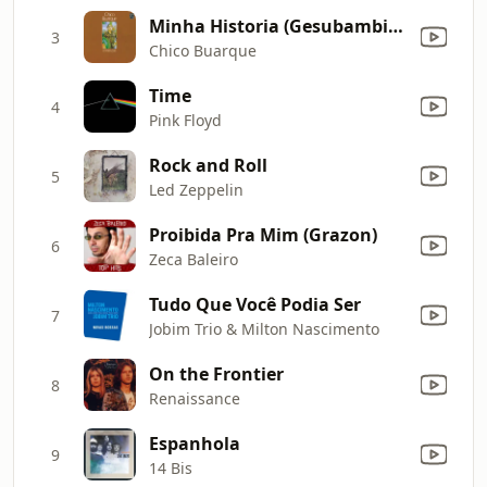
Minha Historia (Gesubambino)
3
Chico Buarque
Time
4
Pink Floyd
Rock and Roll
5
Led Zeppelin
Proibida Pra Mim (Grazon)
6
Zeca Baleiro
Tudo Que Você Podia Ser
7
Jobim Trio & Milton Nascimento
On the Frontier
8
Renaissance
Espanhola
9
14 Bis