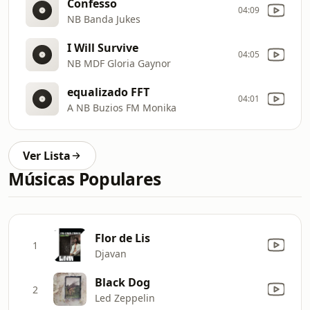
Confesso
04:09
NB Banda Jukes
I Will Survive
04:05
NB MDF Gloria Gaynor
equalizado FFT
04:01
A NB Buzios FM Monika
Ver Lista
Músicas Populares
Flor de Lis
1
Djavan
Black Dog
2
Led Zeppelin