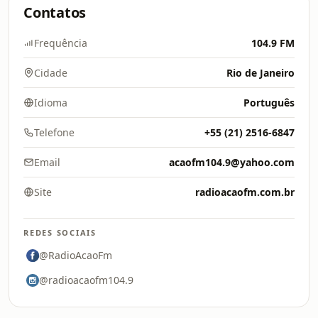
Contatos
Frequência
104.9 FM
Cidade
Rio de Janeiro
Idioma
Português
Telefone
+55 (21) 2516-6847
Email
acaofm104.9@yahoo.com
Site
radioacaofm.com.br
REDES SOCIAIS
@RadioAcaoFm
@radioacaofm104.9