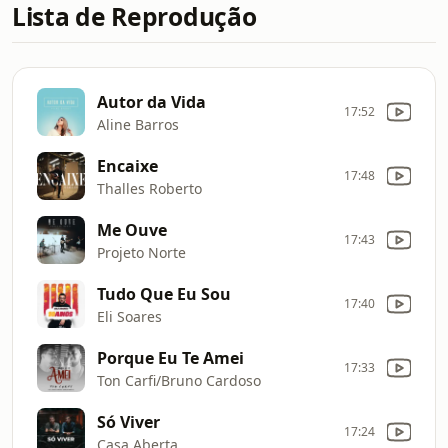
Lista de Reprodução
Autor da Vida
17:52
Aline Barros
Encaixe
17:48
Thalles Roberto
Me Ouve
17:43
Projeto Norte
Tudo Que Eu Sou
17:40
Eli Soares
Porque Eu Te Amei
17:33
Ton Carfi/Bruno Cardoso
Só Viver
17:24
Casa Aberta