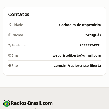
Contatos
Cidade
Cachoeiro de Itapemirim
Idioma
Português
Telefone
28999274931
Email
webcristoliberta@gmail.com
Site
zeno.fm/radio/cristo-liberta
Radios-Brasil.com