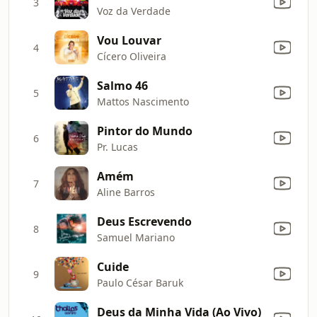
3
Voz da Verdade
Vou Louvar
4
Cícero Oliveira
Salmo 46
5
Mattos Nascimento
Pintor do Mundo
6
Pr. Lucas
Amém
7
Aline Barros
Deus Escrevendo
8
Samuel Mariano
Cuide
9
Paulo César Baruk
Deus da Minha Vida (Ao Vivo)