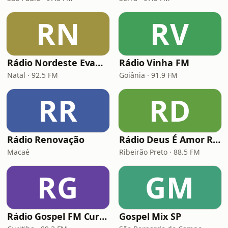
RN
RV
Rádio Nordeste Evangélica
Rádio Vinha FM
Natal · 92.5 FM
Goiânia · 91.9 FM
RR
RD
Rádio Renovação
Rádio Deus É Amor Ribeirão Preto
Macaé
Ribeirão Preto · 88.5 FM
RG
GM
Rádio Gospel FM Curitiba
Gospel Mix SP