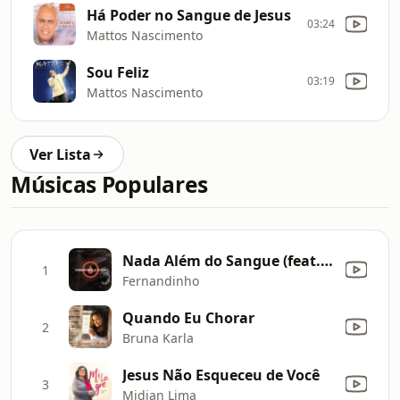
Há Poder no Sangue de Jesus
03:24
Mattos Nascimento
Sou Feliz
03:19
Mattos Nascimento
Ver Lista
Músicas Populares
Nada Além do Sangue (feat. Paula Santos) [Acústico]
1
Fernandinho
Quando Eu Chorar
2
Bruna Karla
Jesus Não Esqueceu de Você
3
Midian Lima