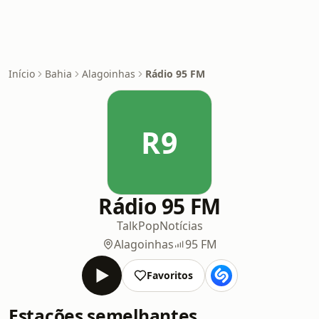
Início
Bahia
Alagoinhas
Rádio 95 FM
R9
Rádio 95 FM
Talk
Pop
Notícias
Alagoinhas
95 FM
Favoritos
Estações semelhantes