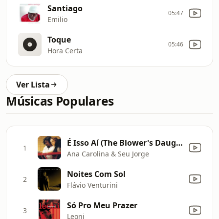
Santiago
05:47
Emilio
Toque
05:46
Hora Certa
Ver Lista
Músicas Populares
É Isso Aí (The Blower's Daughter) [Ao Vivo]
1
Ana Carolina & Seu Jorge
Noites Com Sol
2
Flávio Venturini
Só Pro Meu Prazer
3
Leoni