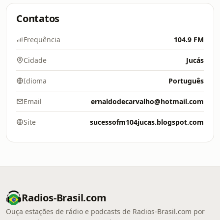
Contatos
Frequência
104.9 FM
Cidade
Jucás
Idioma
Português
Email
ernaldodecarvalho@hotmail.com
Site
sucessofm104jucas.blogspot.com
Radios-Brasil.com
Ouça estações de rádio e podcasts de Radios-Brasil.com por