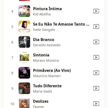
Pintura Íntima
4
Kid Abelha
Se Eu Não Te Amasse Tanto Assim
5
Ivete Sangalo
Dia Branco
6
Geraldo Azevedo
Sintonia
7
Moraes Moreira
Primãvera (Ao Vivo)
8
Maurício Manieri
Tudo Diferente
9
Maria Gadú
Deslizes
10
Fagner