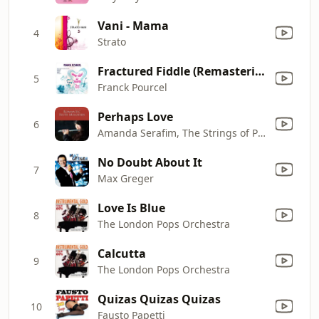
Vani - Mama
4
Strato
Fractured Fiddle (Remasterisé en 2016)
5
Franck Pourcel
Perhaps Love
6
Amanda Serafim, The Strings of Paris & Jean Paul de la Tour
No Doubt About It
7
Max Greger
Love Is Blue
8
The London Pops Orchestra
Calcutta
9
The London Pops Orchestra
Quizas Quizas Quizas
10
Fausto Papetti