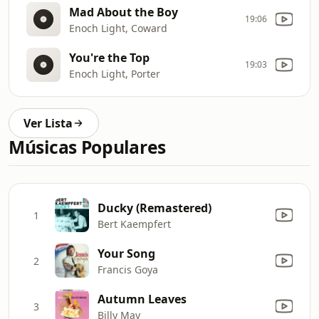
Mad About the Boy
19:06
Enoch Light, Coward
You're the Top
19:03
Enoch Light, Porter
Ver Lista
Músicas Populares
Ducky (Remastered)
1
Bert Kaempfert
Your Song
2
Francis Goya
Autumn Leaves
3
Billy May