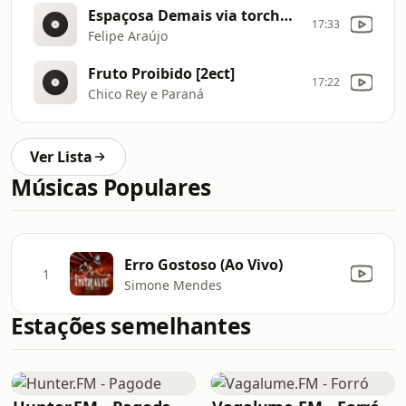
Espaçosa Demais via torchbrowser com [1tZ3]
17:33
Felipe Araújo
Fruto Proibido [2ect]
17:22
Chico Rey e Paraná
Ver Lista
Músicas Populares
Erro Gostoso (Ao Vivo)
1
Simone Mendes
Estações semelhantes