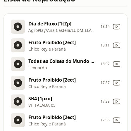
Dia de Fluxo [1tZp]
18:14
AgroPlay/Ana Castela/LUDMILLA
Fruto Proibido [2ect]
18:11
Chico Rey e Paraná
Todas as Coisas do Mundo Video Clipe via torchbrowser com
18:02
Leonardo
Fruto Proibido [2ect]
17:57
Chico Rey e Paraná
SB4 [1pxo]
17:39
VH FALADA 05
Fruto Proibido [2ect]
17:36
Chico Rey e Paraná