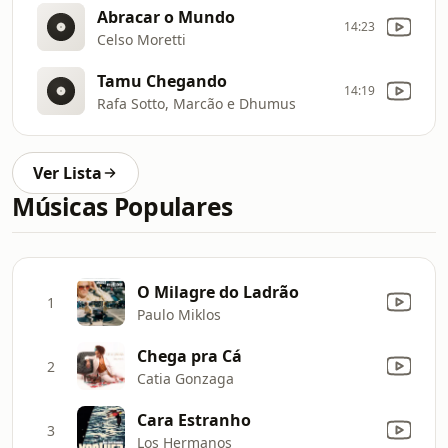
Abracar o Mundo
14:23
Celso Moretti
Tamu Chegando
14:19
Rafa Sotto, Marcão e Dhumus
Ver Lista
Músicas Populares
O Milagre do Ladrão
1
Paulo Miklos
Chega pra Cá
2
Catia Gonzaga
Cara Estranho
3
Los Hermanos