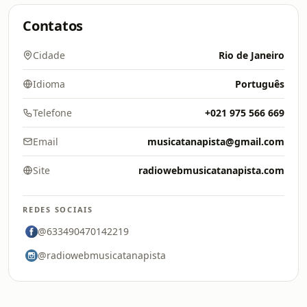
Contatos
Cidade
Rio de Janeiro
Idioma
Português
Telefone
+021 975 566 669
Email
musicatanapista@gmail.com
Site
radiowebmusicatanapista.com
REDES SOCIAIS
@633490470142219
@radiowebmusicatanapista