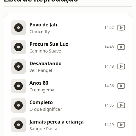
Povo de Jah
14:52
Clarice Ity
Procure Sua Luz
14:48
Caminho Suave
Desabafando
14:43
Vell Rangel
Anos 80
14:36
Cremogema
Completo
14:35
O que significa?
Jamais perca a criança
14:29
Sangue Rasta