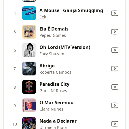
A-Mouse - Ganja Smuggling
4
Eek
Ela É Demais
5
Pepeu Gomes
Oh Lord (MTV Version)
6
Foxy Shazam
Abrigo
7
Roberta Campos
Paradise City
8
Guns N' Roses
O Mar Serenou
9
Clara Nunes
Nada a Declarar
10
Ultraje a Rigor