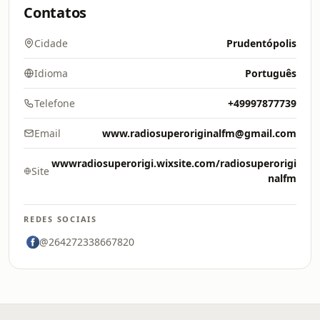
Contatos
Cidade
Prudentópolis
Idioma
Português
Telefone
+49997877739
Email
www.radiosuperoriginalfm@gmail.com
wwwradiosuperorigi.wixsite.com/radiosuperorigi
Site
nalfm
REDES SOCIAIS
@264272338667820