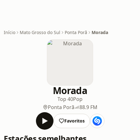
Início
Mato Grosso do Sul
Ponta Porã
Morada
Morada
Top 40
Pop
Ponta Porã
88.9 FM
Favoritos
Estações semelhantes