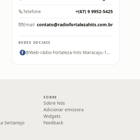
Telefone
+(67) 9 9952-5425
Email
contato@radiofortalezahits.com.br
REDES SOCIAIS
@Web-rádio-Fortaleza-hits-Maracaju-105312804928596
SOBRE
Sobre Nós
Adicionar emissora
Widgets
na Sertanejo
Feedback