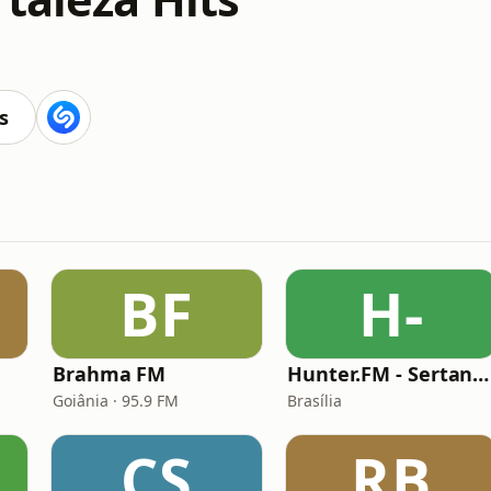
s
BF
H-
Brahma FM
Hunter.FM - Sertanejo
Goiânia · 95.9 FM
Brasília
CS
RB