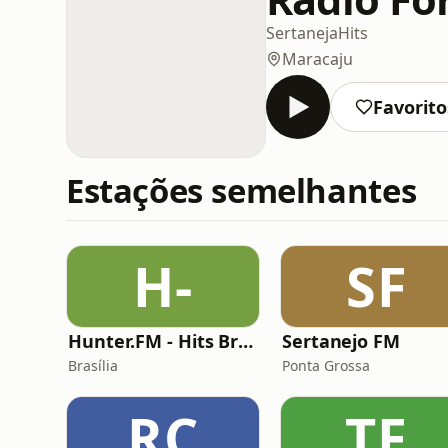
Sertaneja
Hits
Maracaju
Favorito
Estações semelhantes
H-
SF
Hunter.FM - Hits Brasil
Sertanejo FM
Brasília
Ponta Grossa
RC
TF