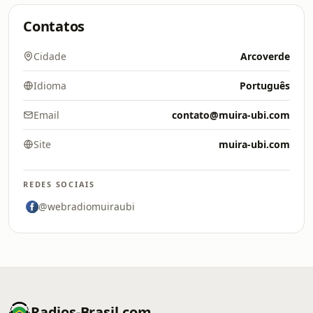
Contatos
Cidade
Arcoverde
Idioma
Português
Email
contato@muira-ubi.com
Site
muira-ubi.com
REDES SOCIAIS
@webradiomuiraubi
Radios-Brasil.com