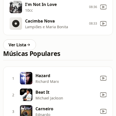
I'm Not In Love
08:36
10cc
Cacimba Nova
08:33
Lampiões e Maria Bonita
Ver Lista
Músicas Populares
Hazard
1
Richard Marx
Beat It
2
Michael Jackson
Carneiro
3
Ednardo