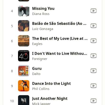
Missing You
4
Diana Ross
Baião de São Sebastião (Ao Vivo)
5
Luiz Gonzaga
The Best of My Love (Live at the Millennium Concert, Staples Center, Los Angeles, CA, 12/31/1999) [2018 Remaster]
6
Eagles
I Don't Want to Live Without You
7
Foreigner
Guru
8
Dalto
Dance Into the Light
9
Phil Collins
Just Another Night
10
Mick Jagger