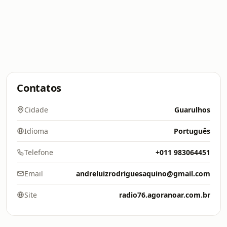
Contatos
Cidade
Guarulhos
Idioma
Português
Telefone
+011 983064451
Email
andreluizrodriguesaquino@gmail.com
Site
radio76.agoranoar.com.br