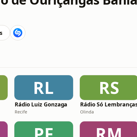
s
RL
RS
Rádio Luiz Gonzaga
Rádio Só Lembrança
Recife
Olinda
PF
RM