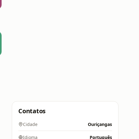
s
Contatos
Cidade
Ouriçangas
Idioma
Português