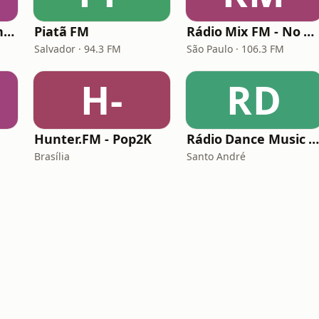
Rádio Metropolitana POP
Piatã FM
Rádio Mix FM - No Break
Salvador · 94.3 FM
São Paulo · 106.3 FM
H-
RD
Hunter.FM - Pop2K
Rádio Dance Music Super Hit
Brasília
Santo André