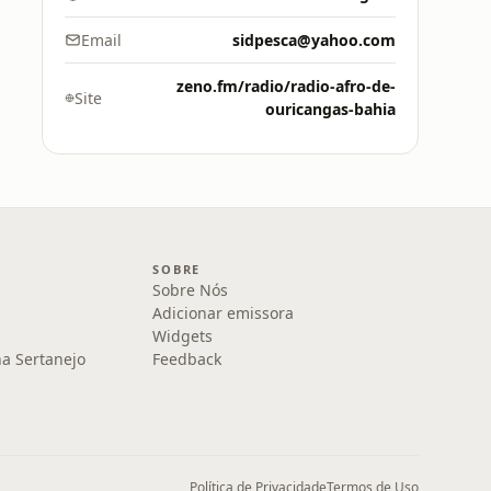
Email
sidpesca@yahoo.com
zeno.fm/radio/radio-afro-de-
Site
ouricangas-bahia
SOBRE
Sobre Nós
Adicionar emissora
Widgets
na Sertanejo
Feedback
Política de Privacidade
Termos de Uso