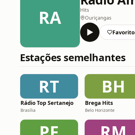
RA
Hits
Ouriçangas
Favorito
Estações semelhantes
RT
BH
Rádio Top Sertanejo
Brega Hits
Brasília
Belo Horizonte
PF
RM