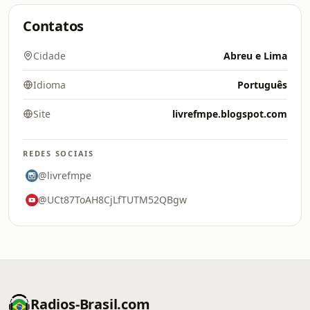
Contatos
Cidade
Abreu e Lima
Idioma
Português
Site
livrefmpe.blogspot.com
REDES SOCIAIS
@livrefmpe
@UCt87ToAH8CjLfTUTM52QBgw
Radios-Brasil.com