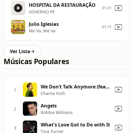
HOSPITAL DA RESTAURAÇÃO
01:21
GOVERNO PE
Julio Iglesias
01:15
Me Va, Me Va
Ver Lista
Músicas Populares
We Don’t Talk Anymore (feat. Selena Gomez)
1
Charlie Puth
Angels
2
Robbie Williams
What's Love Got to Do with It
3
Tina Turner