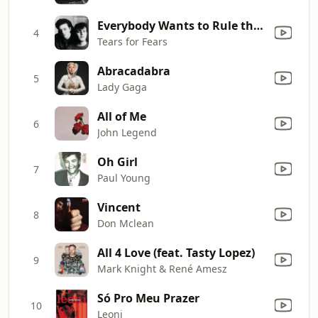
Everybody Wants to Rule the World
4
Tears for Fears
Abracadabra
5
Lady Gaga
All of Me
6
John Legend
Oh Girl
7
Paul Young
Vincent
8
Don Mclean
All 4 Love (feat. Tasty Lopez)
9
Mark Knight & René Amesz
Só Pro Meu Prazer
10
Leoni