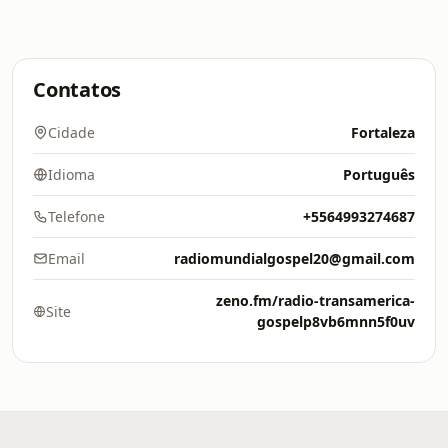
Contatos
Cidade
Fortaleza
Idioma
Português
Telefone
+5564993274687
Email
radiomundialgospel20@gmail.com
zeno.fm/radio-transamerica-
Site
gospelp8vb6mnn5f0uv