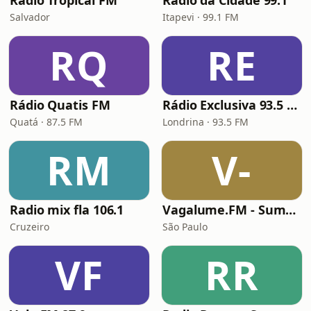
Radio Tropical FM
Rádio da Cidade 99.1
Salvador
Itapevi · 99.1 FM
RQ
RE
Rádio Quatis FM
Rádio Exclusiva 93.5 FM
Quatá · 87.5 FM
Londrina · 93.5 FM
RM
V-
Radio mix fla 106.1
Vagalume.FM - Summer
Cruzeiro
São Paulo
VF
RR